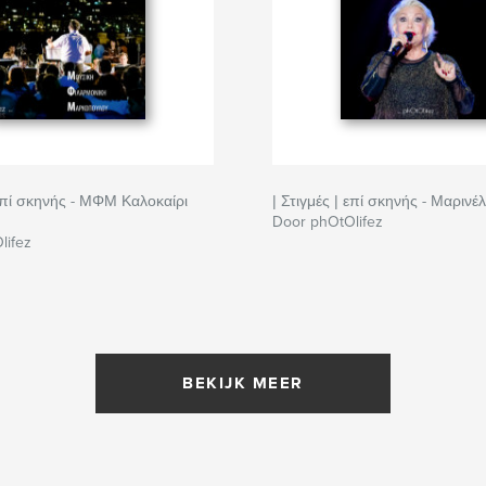
 επί σκηνής - ΜΦΜ Καλοκαίρι
| Στιγμές | επί σκηνής - Μαρινέ
Door phOtOlifez
lifez
BEKIJK MEER