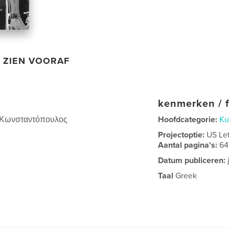
ZIEN VOORAF
kenmerken / f
ος Κωνσταντόπουλος
Hoofdcategorie:
Ku
Projectoptie:
US Le
Aantal pagina's:
64
Datum publiceren:
Taal
Greek