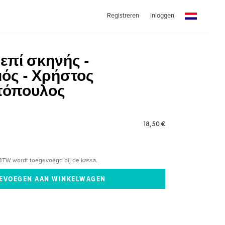
Registreren
Inloggen
| επί σκηνής -
ός - Χρήστος
τόπουλος
18,50 €
BTW wordt toegevoegd bij de kassa.