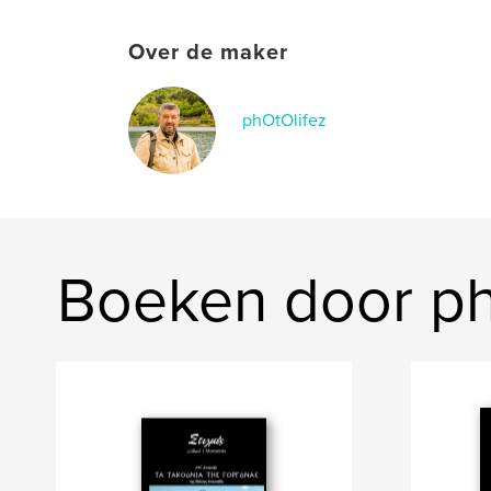
Over de maker
phOtOlifez
Boeken door ph