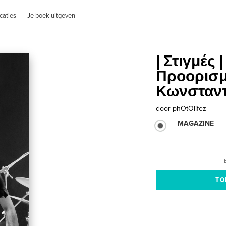
caties
Je boek uitgeven
| Στιγμές 
Προορισμ
Κωνσταν
door
phOtOlifez
MAGAZINE