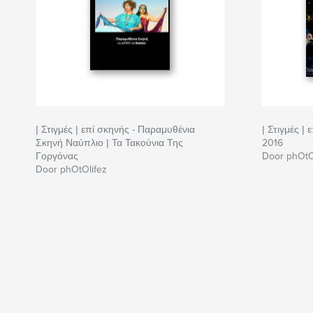
| Στιγμές | επί σκηνής - Παραμυθένια
| Στιγμές |
Σκηνή Ναύπλιο | Τα Τακούνια Της
2016
Γοργόνας
Door phOtO
Door phOtOlifez