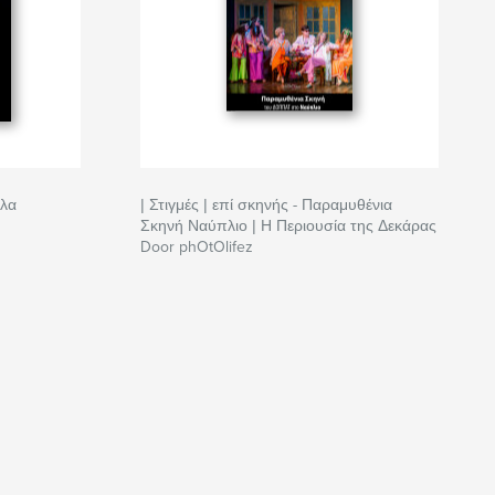
λλα
| Στιγμές | επί σκηνής - Παραμυθένια
Σκηνή Ναύπλιο | Η Περιουσία της Δεκάρας
Door phOtOlifez