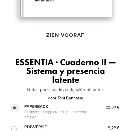
ZIEN VOORAF
ESSENTIA · Cuaderno II —
Sistema y presencia
latente
Notas para una investigación pictórica
door
Toni Bennasar
PAPERBACK
22,00 €
Flexibele, hoogglanzend gelamineerde
omslag
PDF-VERSIE
9,99 €