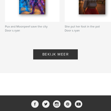
Pux and Moonpeef save the city
She put her foot in the pot
Door s.ryan
Door s.ryan
BEKIJK MEER