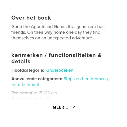
Over het boek
Gooti the Agouti and Guana the Iguana are best
friends. On their way home one day they find
themselves on an unexpected adventure.
kenmerken / functionaliteiten &
details
Hoofdcategorie:
Kinderboeken
Aanvullende categorieën
Strips en beeldromans
,
Entertainment
Projectoptie:
15×23 cm
Aantal pagina's:
24
ISBN
MEER...
Paperback: 9798261117292
Datum publiceren:
jan 20, 2026