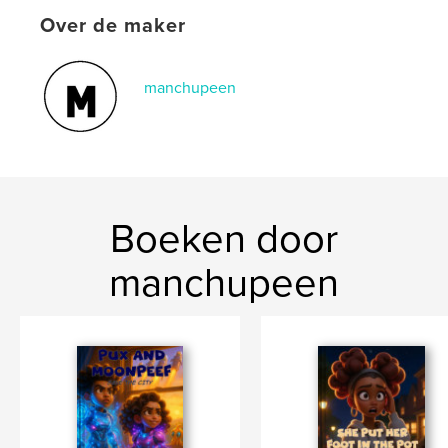
Taal
English
Over de maker
Trefwoorden
,
,
kids books
childrens stories
childrens books
manchupeen
Boeken door
manchupeen