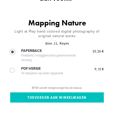
Mapping Nature
Light at Play hand colored digital photography of
original natural works
door
J.L. Keyes
PAPERBACK
35,26 €
Flexibele, hoogglanzend gelamineerde
omslag
PDF-VERSIE
9,15 €
Te bekijken op ieder apparaat
BTW wordt toegevoegd bij de kassa.