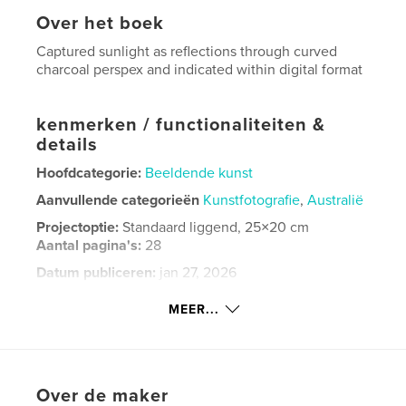
Over het boek
Captured sunlight as reflections through curved
charcoal perspex and indicated within digital format
kenmerken / functionaliteiten &
details
Hoofdcategorie:
Beeldende kunst
Aanvullende categorieën
Kunstfotografie
,
Australië
Projectoptie:
Standaard liggend, 25×20 cm
Aantal pagina's:
28
Datum publiceren:
jan 27, 2026
Taal
English
MEER...
Trefwoorden
,
,
photography
digital
Sunlight
Over de maker