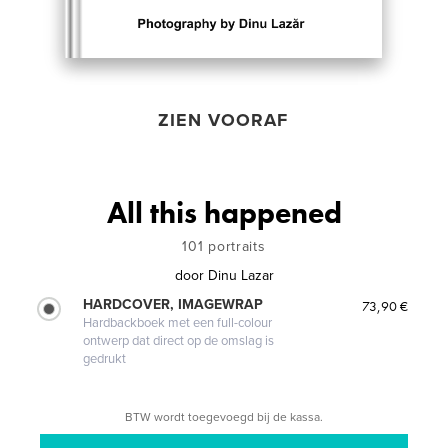
ZIEN VOORAF
All this happened
101 portraits
door
Dinu Lazar
HARDCOVER, IMAGEWRAP
73,90 €
Hardbackboek met een full-colour
ontwerp dat direct op de omslag is
gedrukt
BTW wordt toegevoegd bij de kassa.