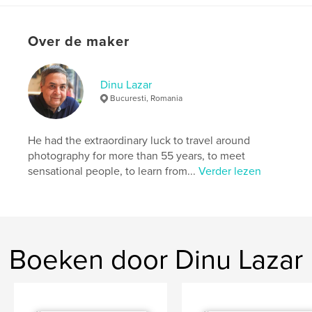
Aanvullende categorieën
Kunst & Fotografie
,
Biografieën en memoires
Over de maker
Projectoptie:
Standaard staand, 20×25 cm
Aantal pagina's:
102
ISBN
Dinu Lazar
Hardcover, ImageWrap: 9798261091110
Bucuresti, Romania
Datum publiceren:
jan 31, 2026
Taal
English
He had the extraordinary luck to travel around
photography for more than 55 years, to meet
Trefwoorden
sensational people, to learn from...
Verder lezen
,
,
fine art photography
portraits
bw photography
Boeken door Dinu Lazar