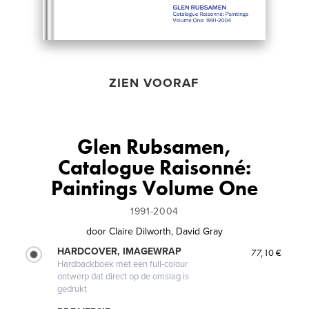
ZIEN VOORAF
Glen Rubsamen,
Catalogue Raisonné:
Paintings Volume One
1991-2004
door
Claire Dilworth, David Gray
HARDCOVER, IMAGEWRAP
77,10 €
Hardbackboek met een full-colour
ontwerp dat direct op de omslag is
gedrukt