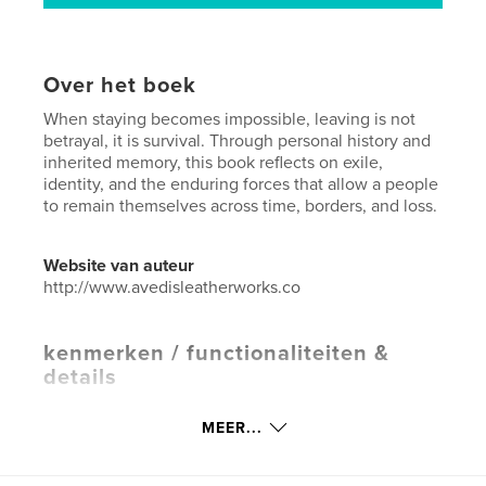
Over het boek
When staying becomes impossible, leaving is not
betrayal, it is survival. Through personal history and
inherited memory, this book reflects on exile,
identity, and the enduring forces that allow a people
to remain themselves across time, borders, and loss.
Website van auteur
http://www.avedisleatherworks.co
kenmerken / functionaliteiten &
details
Hoofdcategorie:
Biografieën en memoires
MEER...
Aanvullende categorieën
Geschiedenis
Projectoptie:
15×23 cm