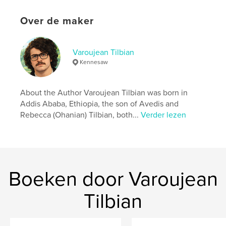
Aantal pagina's:
108
Over de maker
ISBN
Paperback: 9798261088462
Datum publiceren:
feb 02, 2026
Varoujean Tilbian
Taal
English
Kennesaw
Trefwoorden
history
About the Author Varoujean Tilbian was born in
Addis Ababa, Ethiopia, the son of Avedis and
Rebecca (Ohanian) Tilbian, both...
Verder lezen
Boeken door Varoujean
Tilbian