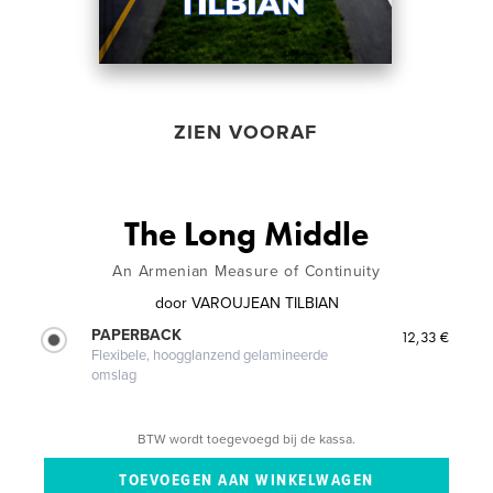
ZIEN VOORAF
The Long Middle
An Armenian Measure of Continuity
door
VAROUJEAN TILBIAN
PAPERBACK
12,33 €
Flexibele, hoogglanzend gelamineerde
omslag
BTW wordt toegevoegd bij de kassa.