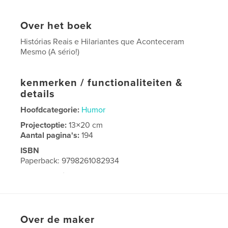
Over het boek
Histórias Reais e Hilariantes que Aconteceram
Mesmo (A sério!)
kenmerken / functionaliteiten &
details
Hoofdcategorie:
Humor
Projectoptie:
13×20 cm
Aantal pagina's:
194
ISBN
Paperback: 9798261082934
Datum publiceren:
feb 04, 2026
Taal
Portuguese
Over de maker