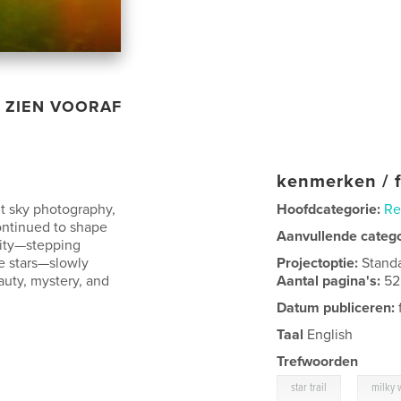
ZIEN VOORAF
kenmerken / f
ht sky photography,
Hoofdcategorie:
Re
continued to shape
Aanvullende categ
sity—stepping
he stars—slowly
Projectoptie:
Stand
auty, mystery, and
Aantal pagina's:
52
Datum publiceren:
Taal
English
Trefwoorden
,
star trail
milky 