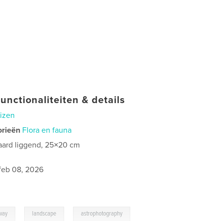
unctionaliteiten & details
izen
orieën
Flora en fauna
aard liggend, 25×20 cm
feb 08, 2026
,
,
way
landscape
astrophotography