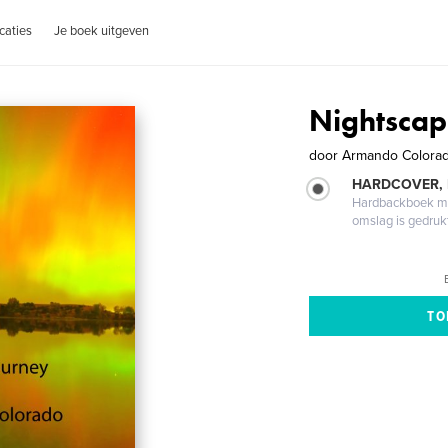
caties
Je boek uitgeven
Nightscap
door
Armando Colora
HARDCOVER,
Hardbackboek met
omslag is gedruk