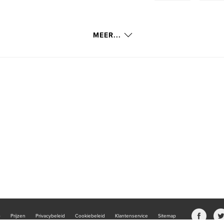
MEER...
b
Prijzen
Privacybeleid
Cookiebeleid
Klantenservice
Sitemap