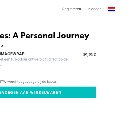
Registreren
Inloggen
es: A Personal Journey
do
 IMAGEWRAP
59,93 €
 een full-colour ontwerp dat direct op de
t
BTW wordt toegevoegd bij de kassa.