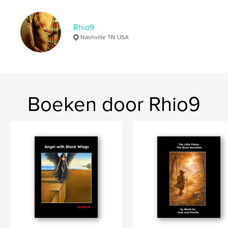
Rhio9
Nashville TN USA
Boeken door Rhio9