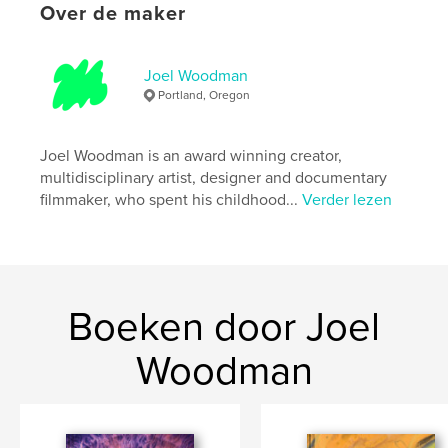
Over de maker
Hoofdcategorie:
Zelfhulp
Aanvullende categorieën
Schetsboeken
,
Kunst &
Fotografie
Joel Woodman
Portland, Oregon
Projectoptie:
20×25 cm
Aantal pagina's:
74
ISBN
Joel Woodman is an award winning creator,
Paperback: 9798261054702
multidisciplinary artist, designer and documentary
filmmaker, who spent his childhood...
Verder lezen
Datum publiceren:
feb 18, 2026
Taal
English
Trefwoorden
,
,
sketch journal
expand
fishfont
Boeken door Joel
Woodman