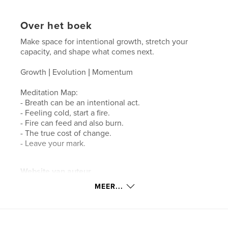
Over het boek
Make space for intentional growth, stretch your
capacity, and shape what comes next.
Growth | Evolution | Momentum
Meditation Map:
- Breath can be an intentional act.
- Feeling cold, start a fire.
- Fire can feed and also burn.
- The true cost of change.
- Leave your mark.
Website van auteur
http://www.fishfont.com
MEER...
kenmerken / functionaliteiten &
details