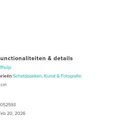
unctionaliteiten & details
lfhulp
orieën
Schetsboeken
,
Kunst & Fotografie
 cm
1052593
feb 20, 2026