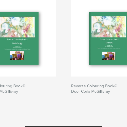
louring Book©
Reverse Colouring Book©
McGillivray
Door Corla McGillivray