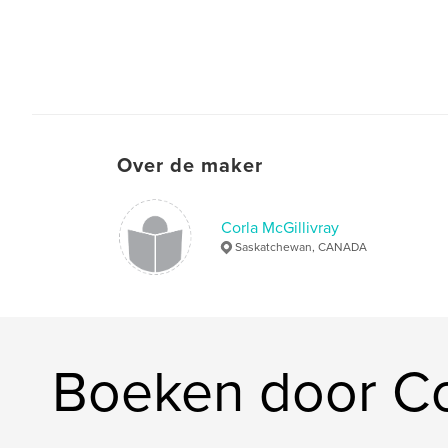
Over de maker
Corla McGillivray
Saskatchewan, CANADA
Boeken door Cor