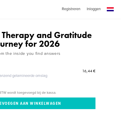
Registreren
Inloggen
t Therapy and Gratitude
ourney for 2026
rom the inside you find answers
16,44 €
glanzend gelamineerde omslag
BTW wordt toegevoegd bij de kassa.