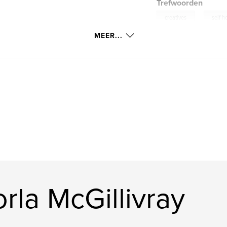
Trefwoorden
,
creatives
self h
MEER...
la McGillivray