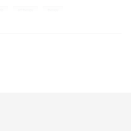
,
,
elp
art therapy
therapy