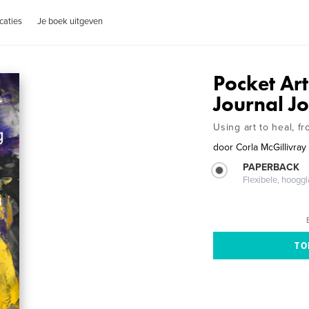
caties
Je boek uitgeven
Pocket Ar
Journal J
Using art to heal, f
door
Corla McGillivray
PAPERBACK
Flexibele, hoog