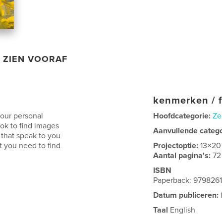
ZIEN VOORAF
kenmerken / f
your personal
Hoofdcategorie:
Ze
ok to find images
Aanvullende categ
 that speak to you
 you need to find
Projectoptie:
13×20
Aantal pagina's:
72
ISBN
Paperback: 979826
Datum publiceren:
Taal
English