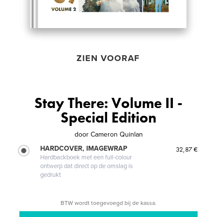
ZIEN VOORAF
Stay There: Volume II -
Special Edition
door
Cameron Quinlan
HARDCOVER, IMAGEWRAP
32,87 €
Hardbackboek met een full-colour
ontwerp dat direct op de omslag is
gedrukt
BTW wordt toegevoegd bij de kassa.