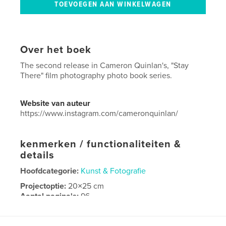
Over het boek
The second release in Cameron Quinlan's, "Stay
There" film photography photo book series.
Website van auteur
https://www.instagram.com/cameronquinlan/
kenmerken / functionaliteiten &
details
Hoofdcategorie:
Kunst & Fotografie
Projectoptie:
20×25 cm
Aantal pagina's:
96
ISBN
Hardcover, ImageWrap: 9798261037903