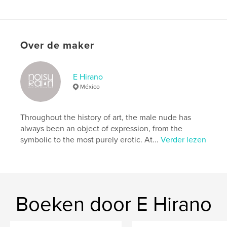
Aanvullende categorieën
LGBTQIA+
Projectoptie:
20×25 cm
Aantal pagina's:
190
Over de maker
ISBN
Hardcover, ImageWrap: 9798261021650
Datum publiceren:
mar 05, 2026
E Hirano
Taal
English
México
Trefwoorden
,
,
,
,
design
homoerotic
male nude
art
Throughout the history of art, the male nude has
always been an object of expression, from the
Photography
symbolic to the most purely erotic. At...
Verder lezen
Boeken door E Hirano