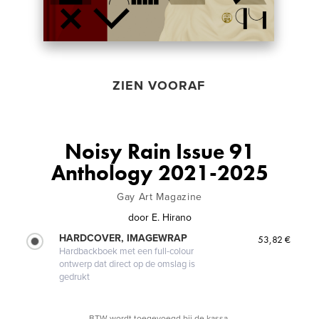
ZIEN VOORAF
Noisy Rain Issue 91
Anthology 2021-2025
Gay Art Magazine
door
E. Hirano
HARDCOVER, IMAGEWRAP
53,82 €
Hardbackboek met een full-colour
ontwerp dat direct op de omslag is
gedrukt
BTW wordt toegevoegd bij de kassa.