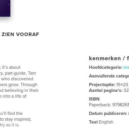
ZIEN VOORAF
kenmerken / f
 it’s about
Hoofdcategorie:
In
ory, part-guide, Tam
Aanvullende categ
or who discovered
thers grow. Through
Projectoptie:
15×23
d believing in their
Aantal pagina's:
32
into a life of
ISBN
Paperback: 979826
u’ll find the
Datum publiceren:
o stay inspired,
Taal
English
y as it is.