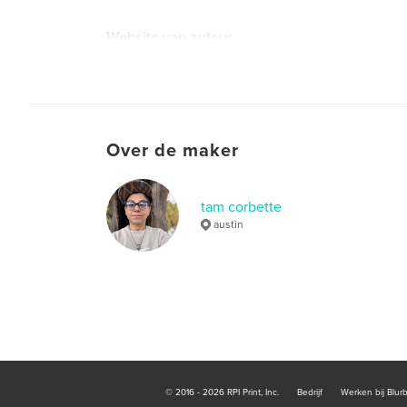
Website van auteur
https://livetoinspiremovement.com
Over de maker
tam corbette
austin
© 2016 - 2026 RPI Print, Inc.
Bedrijf
Werken bij Blur