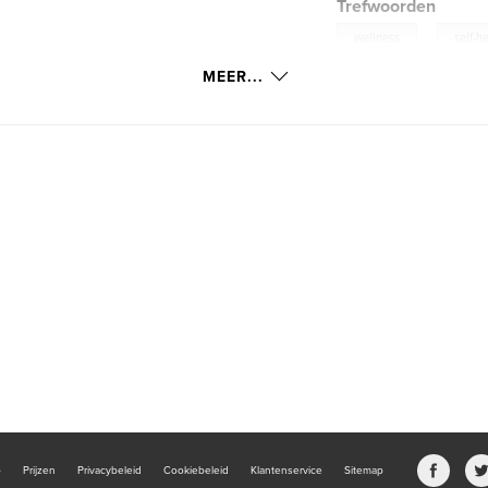
Trefwoorden
,
wellness
self-h
MEER...
b
Prijzen
Privacybeleid
Cookiebeleid
Klantenservice
Sitemap