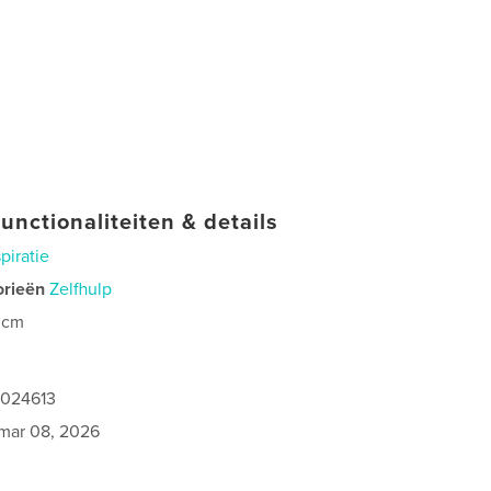
unctionaliteiten & details
spiratie
orieën
Zelfhulp
 cm
1024613
mar 08, 2026