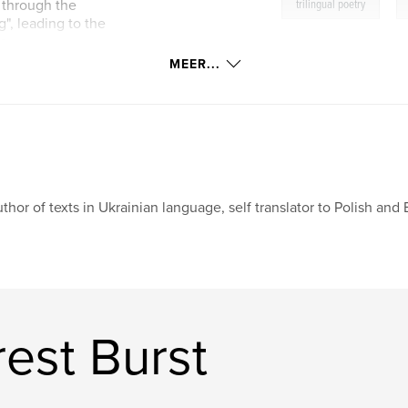
,
y through the
trilingual poetry
", leading to the
e.
MEER...
thor of texts in Ukrainian language, self translator to Polish and
est Burst