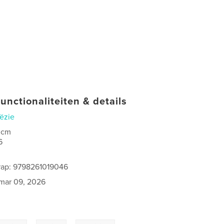
unctionaliteiten & details
ëzie
 cm
6
rap: 9798261019046
mar 09, 2026