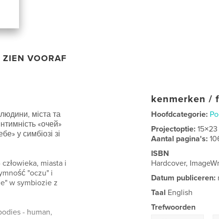
ZIEN VOORAF
kenmerken / f
 людини, міста та
Hoofdcategorie:
Po
 інтимність «очей»
Projectoptie:
15×23
бе» у симбіозі зі
Aantal pagina's:
10
ISBN
- człowieka, miasta i
Hardcover, ImageW
tymność "oczu" i
Datum publiceren:
ie" w symbiozie z
Taal
English
Trefwoorden
 bodies - human,