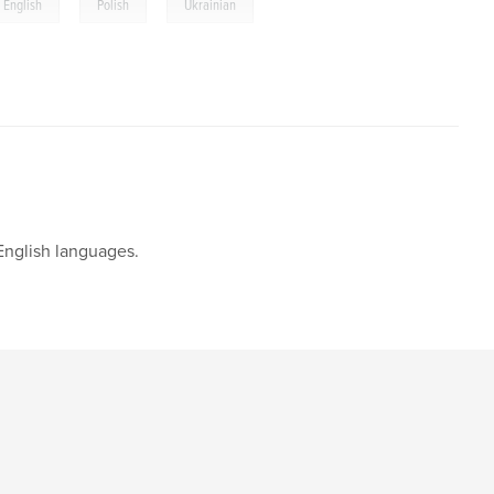
,
,
English
Polish
Ukrainian
 English languages.