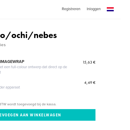
Registreren
Inloggen
ho/ochi/nebes
ies
 IMAGEWRAP
15,63 €
 een full-colour ontwerp dat direct op de
t
4,49 €
eder apparaat
BTW wordt toegevoegd bij de kassa.