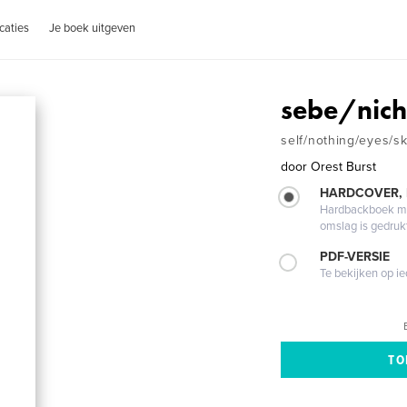
caties
Je boek uitgeven
sebe/nic
self/nothing/eyes/sk
door
Orest Burst
HARDCOVER,
Hardbackboek met
omslag is gedruk
PDF-VERSIE
Te bekijken op i