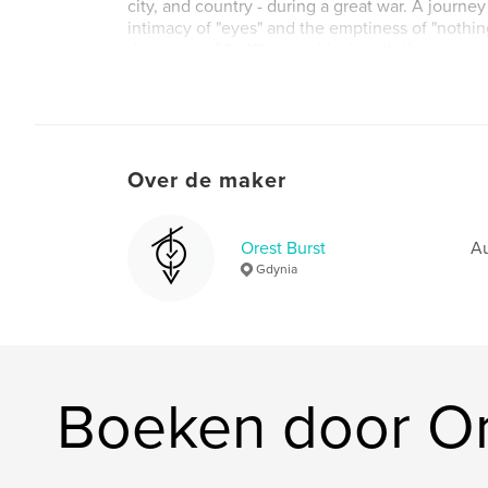
city, and country - during a great war. A journe
intimacy of "eyes" and the emptiness of "nothing
discovery of "self" in symbiosis with the univers
Over de maker
Orest Burst
Au
Gdynia
Boeken door Or