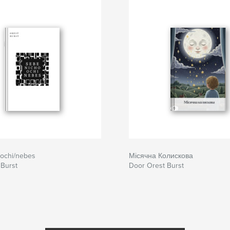
/ochi/nebes
Місячна Колискова
 Burst
Door Orest Burst