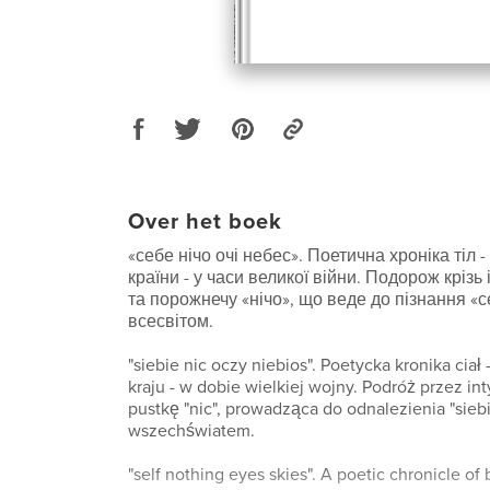
Over het boek
«себе нічо очі небес». Поетична хроніка тіл -
країни - у часи великої війни. Подорож крізь
та порожнечу «нічо», що веде до пізнання «се
всесвітом.
"siebie nic oczy niebios". Poetycka kronika ciał 
kraju - w dobie wielkiej wojny. Podróż przez in
pustkę "nic", prowadząca do odnalezienia "sieb
wszechświatem.
"self nothing eyes skies". A poetic chronicle of