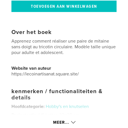
Over het boek
Apprenez comment réaliser une paire de mitaine
sans doigt au tricotin circulaire. Modèle taille unique
pour adulte et adolescent.
Website van auteur
https://lecoinartisanat.square.site/
kenmerken / functionaliteiten &
details
Hoofdcategorie:
Hobby's en knutselen
Projectoptie:
US Letter, 22×28 cm
Aantal pagina's:
20
MEER...