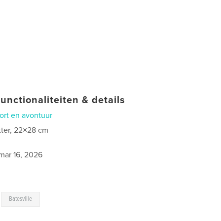
unctionaliteiten & details
ort en avontuur
tter, 22×28 cm
mar 16, 2026
,
Batesville