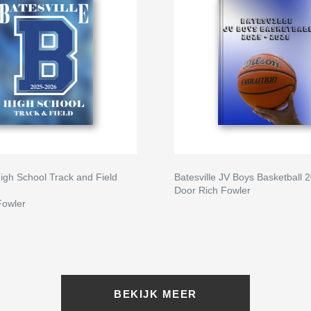
High School Track and Field
Batesville JV Boys Basketball
Door Rich Fowler
Fowler
BEKIJK MEER