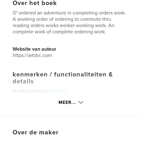
Over het boek
O' ordered an adventure in completing orders work.
A working order of ordering to commute thru
reading orders works worker working work. An
complete work of complete ordering work.
Website van auteur
https://artstic.com
kenmerken / functionaliteiten &
details
Hoofdcategorie:
Zelfhulp
Projectoptie:
13×20 cm
MEER...
Aantal pagina's:
24
ISBN
Paperback: 9798240693540
Over de maker
Datum publiceren:
mar 16, 2026