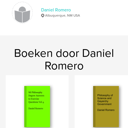
Taal
English
Trefwoorden
Daniel Romero
Albuquerque, NM USA
,
,
,
work
theory
instruct
Order
Boeken door Daniel
Romero