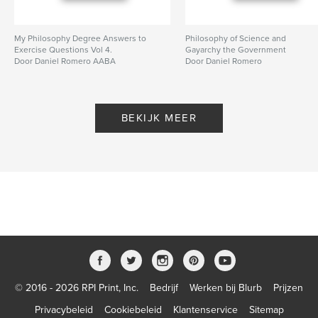
My Philosophy Degree Answers to
Philosophy of Science and
Exercise Questions Vol 4.
Gayarchy the Government
Door Daniel Romero AABA
Door Daniel Romero
BEKIJK MEER
© 2016 - 2026 RPI Print, Inc.
Bedrijf
Werken bij Blurb
Prijzen
Privacybeleid
Cookiebeleid
Klantenservice
Sitemap