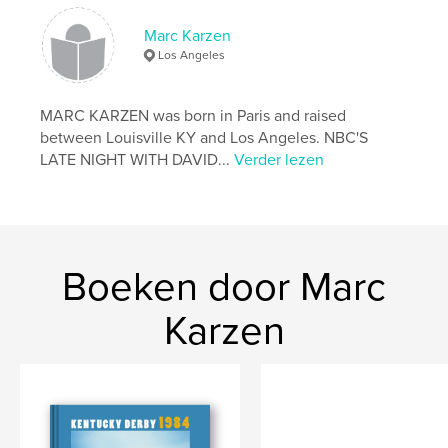
Aanvullende categorieën
Reizen
Marc Karzen
Projectoptie:
Standaard liggend, 25×20 cm
Los Angeles
Aantal pagina's:
112
ISBN
Hardcover, ImageWrap: 9798240689208
MARC KARZEN was born in Paris and raised
between Louisville KY and Los Angeles. NBC'S
Datum publiceren:
mar 19, 2026
LATE NIGHT WITH DAVID...
Verder lezen
Taal
English
Trefwoorden
,
,
,
Hunter S. Thompson
Kentucky Derby
Derby
Boeken door Marc
Karzen
Karzen