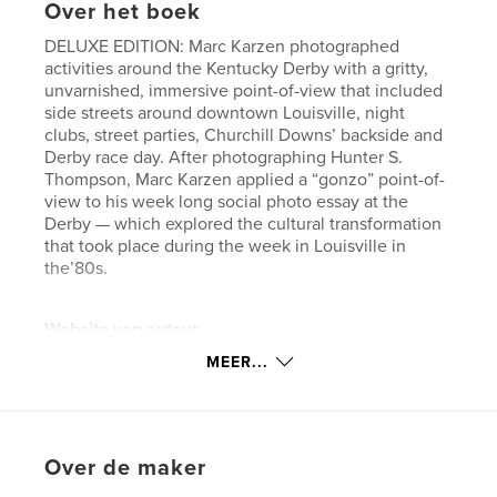
Over het boek
DELUXE EDITION: Marc Karzen photographed
activities around the Kentucky Derby with a gritty,
unvarnished, immersive point-of-view that included
side streets around downtown Louisville, night
clubs, street parties, Churchill Downs’ backside and
Derby race day. After photographing Hunter S.
Thompson, Marc Karzen applied a “gonzo” point-of-
view to his week long social photo essay at the
Derby — which explored the cultural transformation
that took place during the week in Louisville in
the’80s.
Website van auteur
https://www.karzen.com
MEER...
kenmerken / functionaliteiten &
details
Over de maker
Hoofdcategorie:
Kunst & Fotografie