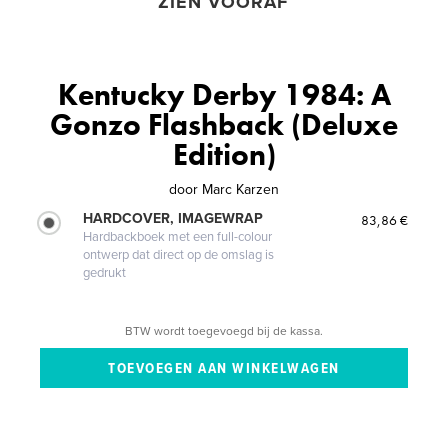
ZIEN VOORAF
Kentucky Derby 1984: A
Gonzo Flashback (Deluxe
Edition)
door
Marc Karzen
HARDCOVER, IMAGEWRAP
83,86 €
Hardbackboek met een full-colour
ontwerp dat direct op de omslag is
gedrukt
BTW wordt toegevoegd bij de kassa.