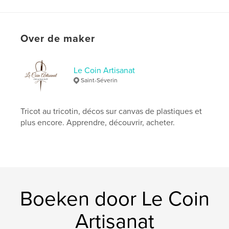
Taal
French
Trefwoorden
,
,
Over de maker
laine
tricotin
tricot
Le Coin Artisanat
Saint-Séverin
Tricot au tricotin, décos sur canvas de plastiques et
plus encore. Apprendre, découvrir, acheter.
Boeken door Le Coin
Artisanat