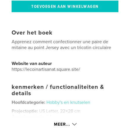
Over het boek
Apprenez comment confectionner une paire de
mitaine au point Jersey avec un tricotin circulaire
Website van auteur
https://lecoinartisanat.square.site/
kenmerken / functionaliteiten &
details
Hoofdcategorie:
Hobby's en knutselen
Projectoptie:
US Letter, 22×28 cm
Aantal pagina's:
24
MEER...
Datum publiceren:
mar 22, 2026