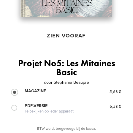
ZIEN VOORAF
Projet No5: Les Mitaines
Basic
door
Stéphanie Beaupré
MAGAZINE
5,68 €
PDF-VERSIE
6,58 €
Te bekijken op ieder apparaat
BTW wordt toegevoegd bij de kassa.