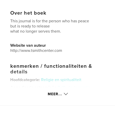
Over het boek
This journal is for the person who has peace
but is ready to release
what no longer serves them.
Website van auteur
http://www.tsmithcenter.com
kenmerken / functionaliteiten &
details
Hoofdcategorie:
Religie en spiritualiteit
Aanvullende categorieën
Zelfhulp
,
Inspiratie
MEER...
Projectoptie:
13×20 cm
Aantal pagina's:
56
ISBN
Paperback: 9798240676673