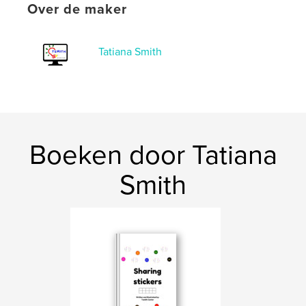
Over de maker
Datum publiceren:
mar 25, 2026
Taal
English
Tatiana Smith
Boeken door Tatiana
Smith