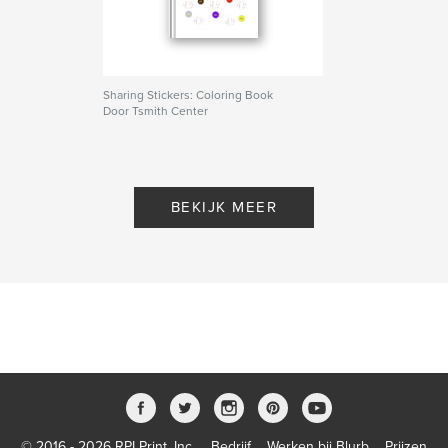
Sharing Stickers: Coloring Book
Door Tsmith Center
BEKIJK MEER
© 2016 - 2026 RPI Print, Inc.
Bedrijf
Werken bij Blurb
Prijzen