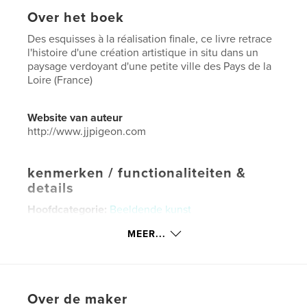
Over het boek
Des esquisses à la réalisation finale, ce livre retrace
l'histoire d'une création artistique in situ dans un
paysage verdoyant d'une petite ville des Pays de la
Loire (France)
Website van auteur
http://www.jjpigeon.com
kenmerken / functionaliteiten &
details
Hoofdcategorie:
Beeldende kunst
Aanvullende categorieën
Architectuur
,
Modelleren
MEER...
Projectoptie:
Klein vierkant, 18×18 cm
Aantal pagina's:
28
Datum publiceren:
mar 27, 2026
Over de maker
Taal
French