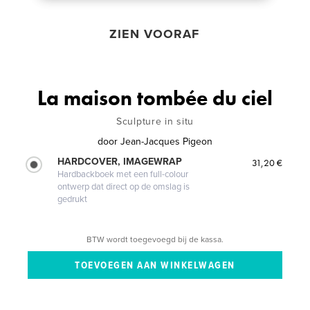
ZIEN VOORAF
La maison tombée du ciel
Sculpture in situ
door
Jean-Jacques Pigeon
HARDCOVER, IMAGEWRAP
31,20 €
Hardbackboek met een full-colour
ontwerp dat direct op de omslag is
gedrukt
BTW wordt toegevoegd bij de kassa.