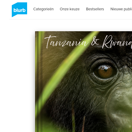
Categorieën
Onze keuze
Bestsellers
Nieuwe publi