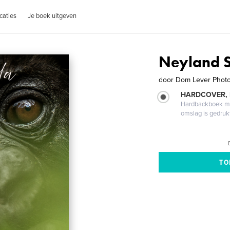
caties
Je boek uitgeven
Neyland S
door
Dom Lever Phot
HARDCOVER,
Hardbackboek met
omslag is gedruk