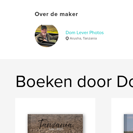
Over de maker
Dom Lever Photos
Arusha, Tanzania
Boeken door D