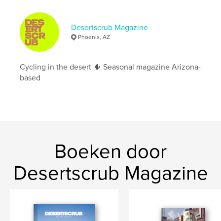
Taal
English
Trefwoorden
Desertscrub Magazine
Phoenix, AZ
,
,
,
biking
cycling
bicycles
desert
Cycling in the desert 🌵 Seasonal magazine Arizona-
based
Boeken door
Desertscrub Magazine