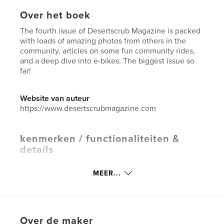
Over het boek
The fourth issue of Desertscrub Magazine is packed
with loads of amazing photos from others in the
community, articles on some fun community rides,
and a deep dive into e-bikes. The biggest issue so
far!
Website van auteur
https://www.desertscrubmagazine.com
kenmerken / functionaliteiten &
details
Hoofdcategorie:
Sport en avontuur
MEER...
Aanvullende categorieën
Actie/avontuur
,
Reizen
Projectoptie:
US Letter, 22×28 cm
Aantal pagina's:
88
Over de maker
Datum publiceren:
mar 31, 2026