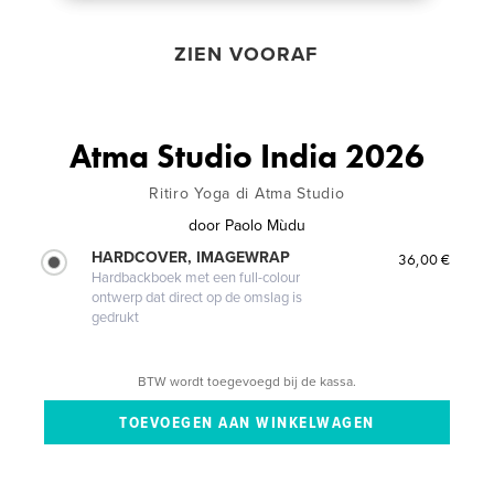
ZIEN VOORAF
Atma Studio India 2026
Ritiro Yoga di Atma Studio
door
Paolo Mùdu
HARDCOVER, IMAGEWRAP
36,00 €
Hardbackboek met een full-colour
ontwerp dat direct op de omslag is
gedrukt
BTW wordt toegevoegd bij de kassa.