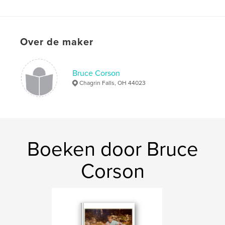
Hardcover, ImageWrap: 9798240639906
Datum publiceren:
apr 08, 2026
Taal
English
Over de maker
Trefwoorden
,
,
,
,
Miner
Cram
Thompson
Fox
Bruce Corson
,
Chagrin Falls, OH 44023
Paul
Corson/Courson
Boeken door Bruce
Corson