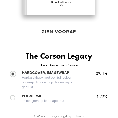
ZIEN VOORAF
The Corson Legacy
door
Bruce Earl Corson
HARDCOVER, IMAGEWRAP
29,11 €
Hardbackboek met een full-colour
ontwerp dat direct op de omslag is
gedrukt
PDF-VERSIE
11,17 €
Te bekijken op ieder apparaat
BTW wordt toegevoegd bij de kassa.