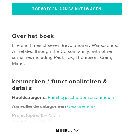
Over het boek
Life and times of seven Revolutionary War soldiers.
All related through the Corson family, with other
surnames including Paul, Fox, Thompson, Cram,
Miner.
kenmerken / functionaliteiten &
details
Hoofdcategorie:
Familiegeschiedenis/stamboom
Aanvullende categorieën
Geschiedenis
Projectoptie:
15×23 cm
Aantal pagina's:
58
ISBN
MEER...