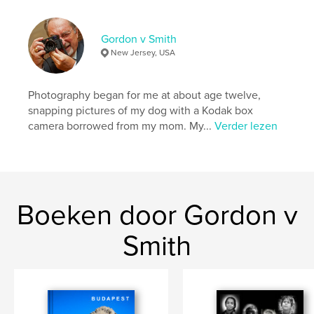
Taal
English
Trefwoorden
Gordon v Smith
,
,
,
history
geography
people
New Jersey, USA
Photography
Photography began for me at about age twelve,
snapping pictures of my dog with a Kodak box
camera borrowed from my mom. My...
Verder lezen
Boeken door Gordon v
Smith