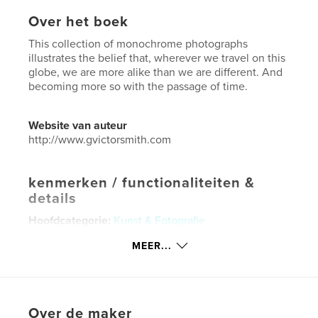
Over het boek
This collection of monochrome photographs
illustrates the belief that, wherever we travel on this
globe, we are more alike than we are different. And
becoming more so with the passage of time.
Website van auteur
http://www.gvictorsmith.com
kenmerken / functionaliteiten &
details
Hoofdcategorie:
Kunst & Fotografie
Aanvullende categorieën
Reizen
MEER...
Projectoptie:
US Letter, 22×28 cm
Aantal pagina's:
72
Datum publiceren:
apr 10, 2026
Over de maker