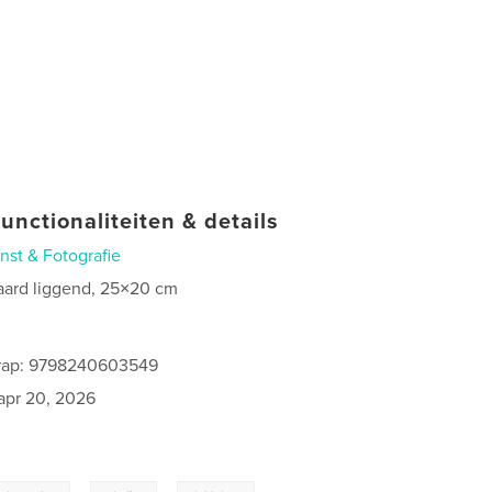
unctionaliteiten & details
nst & Fotografie
aard liggend, 25×20 cm
0
rap: 9798240603549
apr 20, 2026