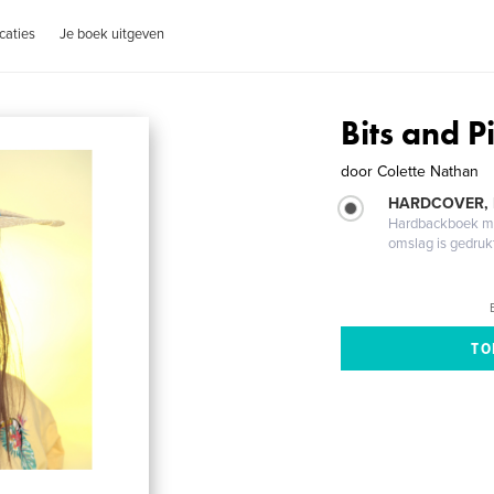
caties
Je boek uitgeven
Bits and P
door
Colette Nathan
HARDCOVER,
Hardbackboek met
omslag is gedruk