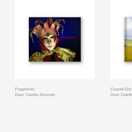
Fragments
Coastal En
Door Colette Simonds
Door Colet