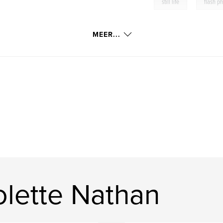
,
still life
flash p
MEER...
lette Nathan