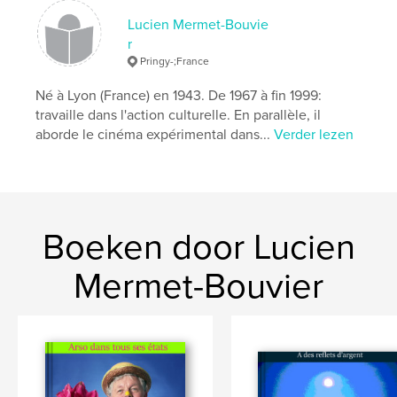
Aanvullende categorieën
Kunstfotografie
Lucien Mermet-Bouvie
Projectoptie:
Groot vierkant, 30×30 cm
r
Aantal pagina's:
68
Pringy-;France
Datum publiceren:
apr 24, 2026
Né à Lyon (France) en 1943. De 1967 à fin 1999:
Taal
French
travaille dans l'action culturelle. En parallèle, il
Trefwoorden
aborde le cinéma expérimental dans...
Verder lezen
,
,
,
contemporain
art.
neige;
Montagne.
Boeken door Lucien
Mermet-Bouvier