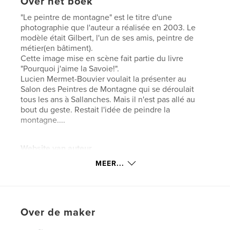
Over het boek
"Le peintre de montagne" est le titre d'une
photographie que l'auteur a réalisée en 2003. Le
modèle était Gilbert, l'un de ses amis, peintre de
métier(en bâtiment).
Cette image mise en scène fait partie du livre
"Pourquoi j'aime la Savoie!".
Lucien Mermet-Bouvier voulait la présenter au
Salon des Peintres de Montagne qui se déroulait
tous les ans à Sallanches. Mais il n'est pas allé au
bout du geste. Restait l'idée de peindre la
montagne....
Website van auteur
https://www.Lucien-Mermet-Bouvier.com
MEER...
kenmerken / functionaliteiten &
details
Over de maker
Hoofdcategorie:
Kunst & Fotografie