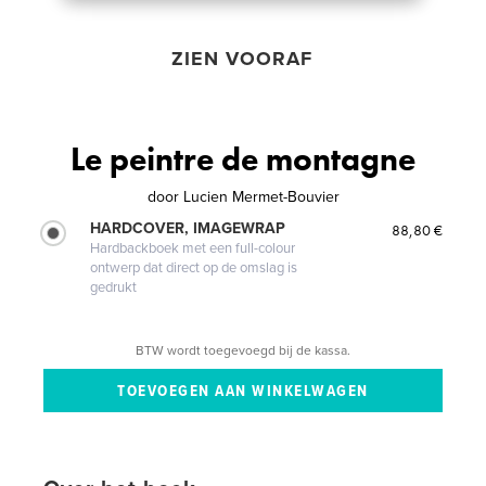
ZIEN VOORAF
Le peintre de montagne
door
Lucien Mermet-Bouvier
HARDCOVER, IMAGEWRAP
88,80 €
Hardbackboek met een full-colour
ontwerp dat direct op de omslag is
gedrukt
BTW wordt toegevoegd bij de kassa.