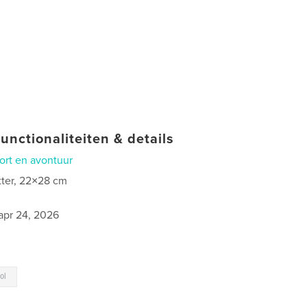
unctionaliteiten & details
ort en avontuur
tter, 22×28 cm
apr 24, 2026
ol