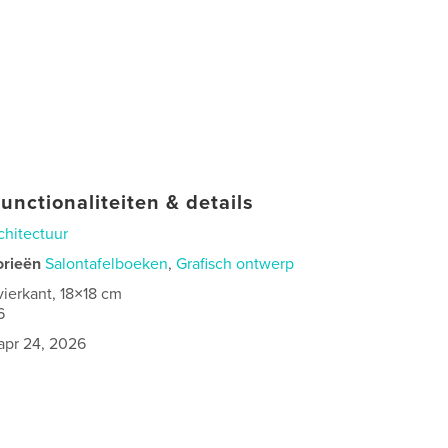
unctionaliteiten & details
chitectuur
orieën
Salontafelboeken
,
Grafisch ontwerp
vierkant, 18×18 cm
6
apr 24, 2026