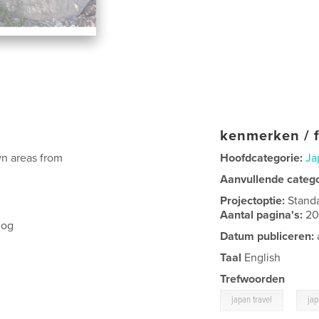
kenmerken / f
wn areas from
Hoofdcategorie:
Ja
Aanvullende categ
Projectoptie:
Stand
Aantal pagina's:
2
log
Datum publiceren:
Taal
English
Trefwoorden
,
japan travel
ja