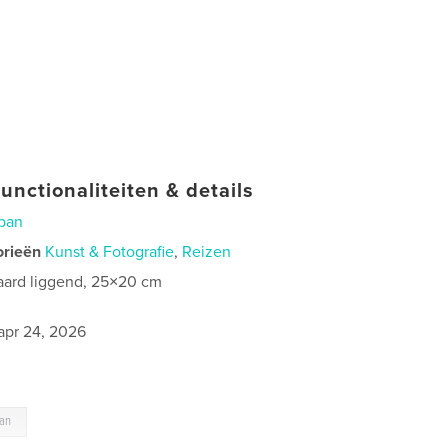
unctionaliteiten & details
pan
orieën
Kunst & Fotografie
,
Reizen
aard liggend, 25×20 cm
0
apr 24, 2026
pan