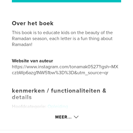
Over het boek
This book is to educate kids on the beauty of the
Ramadan season, each letter is a fun thing about
Ramadan!
Website van auteur
https://www.instagram.com/tonamak0527?igsh=MX
czbWp6azg1NW51bw%3D%3D&utm_source=qr
kenmerken / functionaliteiten &
details
Hoofdcategorie:
Opleiding
Aanvullende categorieën
Kinderboeken
MEER...
Projectoptie:
15×23 cm
Aantal pagina's:
28