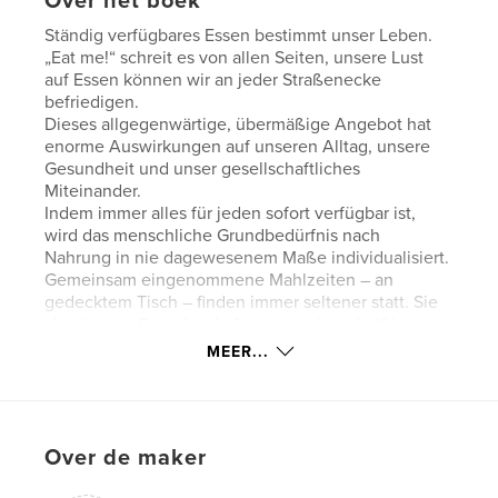
Over het boek
Ständig verfügbares Essen bestimmt unser Leben.
„Eat me!“ schreit es von allen Seiten, unsere Lust
auf Essen können wir an jeder Straßenecke
befriedigen.
Dieses allgegenwärtige, übermäßige Angebot hat
enorme Auswirkungen auf unseren Alltag, unsere
Gesundheit und unser gesellschaftliches
Miteinander.
Indem immer alles für jeden sofort verfügbar ist,
wird das menschliche Grundbedürfnis nach
Nahrung in nie dagewesenem Maße individualisiert.
Gemeinsam eingenommene Mahlzeiten – an
gedecktem Tisch – finden immer seltener statt. Sie
aber lassen Gemeinschaften entstehen, kräftigen
soziale Strukturen und definieren kulturelle
MEER...
Indentität.
Das sind vielfältige Aspekte des Essens, die über
die eigentliche Nahrungsaufnahme weit hinaus
gehen.
Over de maker
EAT ME - wenn wir sind was wir essen - spiegelt
unsere Ernährungsrealität zwischen Zeitmangel,