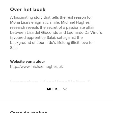
Over het boek
A fascinating story that tells the real reason for
Mona Lisa's enigmatic smile. Michael Hughes'
research reveals the secret of a passionate affair
between Lisa del Giocondo and Leonardo Da Vinci's
favoured apprentice Salai, set against the
background of Leonardo's lifelong illicit love for
Salai
Website van auteur
http://www.michaelhughes.uk
kenmerken / functionaliteiten &
details
MEER...
Hoofdcategorie:
Geschiedenis
Aanvullende categorieën
LGBTQIA+
,
Beeldende
kunst