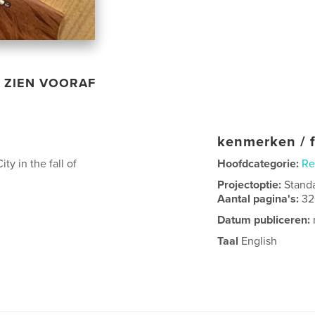
ZIEN VOORAF
kenmerken / f
ty in the fall of
Hoofdcategorie:
Re
Projectoptie:
Stand
Aantal pagina's:
32
Datum publiceren:
Taal
English