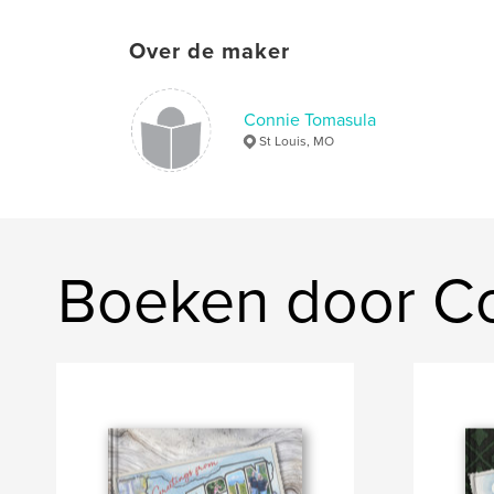
Over de maker
Connie Tomasula
St Louis, MO
Boeken door C