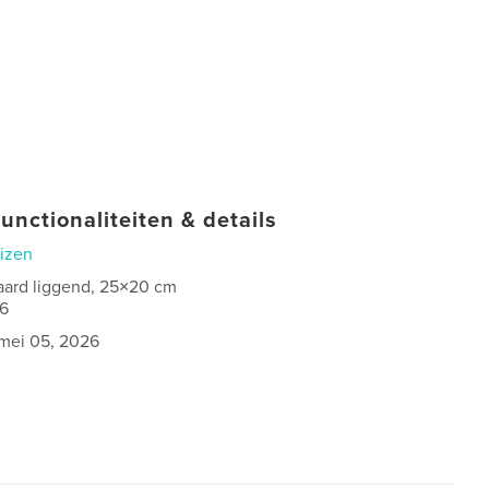
unctionaliteiten & details
izen
aard liggend, 25×20 cm
6
mei 05, 2026