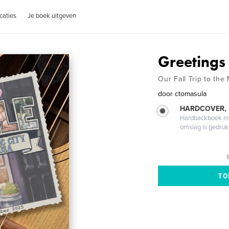
caties
Je boek uitgeven
Greetings
Our Fall Trip to the
door
ctomasula
HARDCOVER,
Hardbackboek met
omslag is gedruk