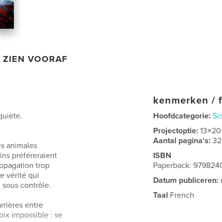
ZIEN VOORAF
kenmerken / f
quiète.
Hoofdcategorie:
Sc
Projectoptie:
13×20
Aantal pagina's:
32
és animales
ns préféreraient
ISBN
ropagation trop
Paperback: 979824
e vérité qui
Datum publiceren:
i sous contrôle.
Taal
French
rrières entre
oix impossible : se