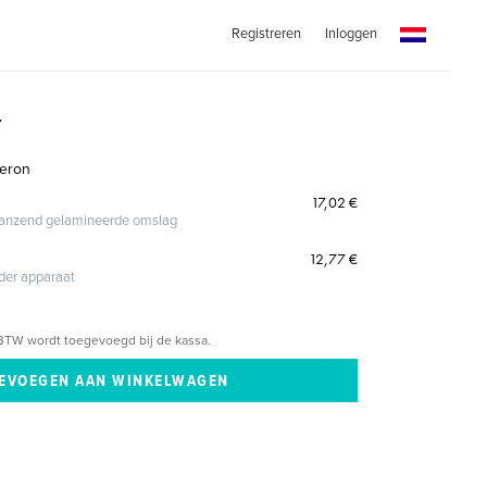
Registreren
Inloggen
7
geron
17,02 €
glanzend gelamineerde omslag
12,77 €
eder apparaat
BTW wordt toegevoegd bij de kassa.