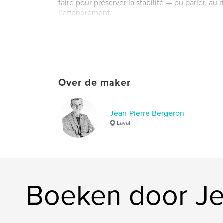
taire pour préserver la stabilité — ou parler, au
l’effondrement.
Le silence des corbeaux est un thriller scientif
percutant, où la nature devient le terrain de je
invisible, et où le vrai danger n’est peut-être p
ceux qui savent.
Over de maker
Jean-Pierre Bergeron
Laval
Boeken door Je