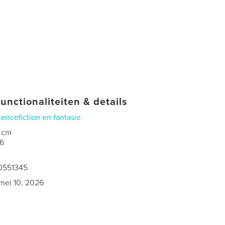
unctionaliteiten & details
iencefiction en fantasie
 cm
6
0551345
mei 10, 2026