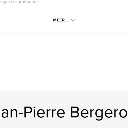
 risque de provoquer
ique sombre et
MEER...
u d’une arme
as le virus… mais
an-Pierre Berger