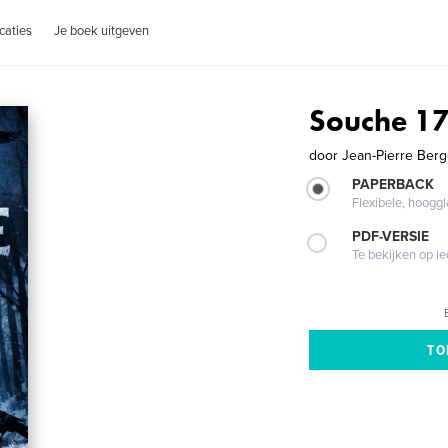
caties
Je boek uitgeven
Souche 1
door
Jean-Pierre Ber
PAPERBACK
Flexibele, hoog
PDF-VERSIE
Te bekijken op i