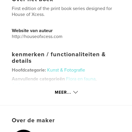
First edition of the print book series designed for
House of Xcess.
Website van auteur
http://houseofxcess.com
kenmerken / functionaliteiten &
details
Hoofdcategorie:
Kunst & Fotografie
Aanvullende categorieën
Flora en fauna
,
Architectuur
MEER...
Projectoptie:
Klein vierkant, 18×18 cm
Aantal pagina's:
30
Datum publiceren:
mei 10, 2026
Taal
English
Over de maker
Trefwoorden