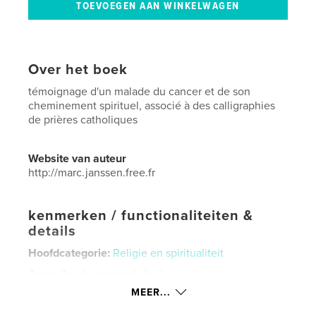
Over het boek
témoignage d'un malade du cancer et de son
cheminement spirituel, associé à des calligraphies
de prières catholiques
Website van auteur
http://marc.janssen.free.fr
kenmerken / functionaliteiten &
details
Hoofdcategorie:
Religie en spiritualiteit
Aanvullende categorieën
Beeldende kunst
,
Biografieën en memoires
MEER...
Projectoptie:
Standaard staand, 20×25 cm