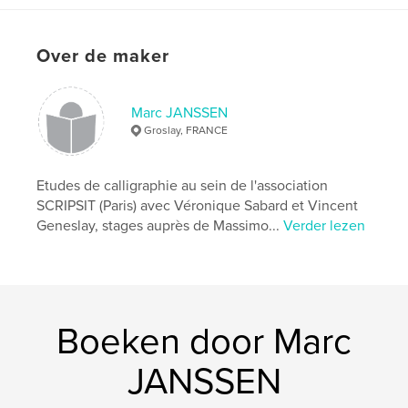
Aantal pagina's:
44
Datum publiceren:
mei 12, 2026
Over de maker
Taal
French
Trefwoorden
Marc JANSSEN
,
,
,
Calligraphie
Cancer
Spiritualité
Jésus
Groslay, FRANCE
Etudes de calligraphie au sein de l'association
SCRIPSIT (Paris) avec Véronique Sabard et Vincent
Geneslay, stages auprès de Massimo...
Verder lezen
Boeken door Marc
JANSSEN