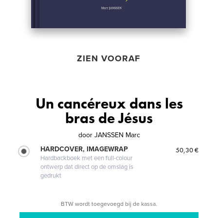
ZIEN VOORAF
Un cancéreux dans les
bras de Jésus
door
JANSSEN Marc
HARDCOVER, IMAGEWRAP
50,30 €
Hardbackboek met een full-colour
ontwerp dat direct op de omslag is
gedrukt
BTW wordt toegevoegd bij de kassa.