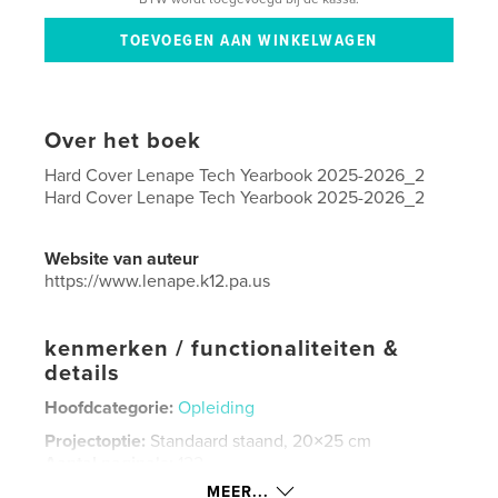
Over het boek
Hard Cover Lenape Tech Yearbook 2025-2026_2
Hard Cover Lenape Tech Yearbook 2025-2026_2
Website van auteur
https://www.lenape.k12.pa.us
kenmerken / functionaliteiten &
details
Hoofdcategorie:
Opleiding
Projectoptie:
Standaard staand, 20×25 cm
Aantal pagina's:
122
MEER...
Datum publiceren:
mei 13, 2026