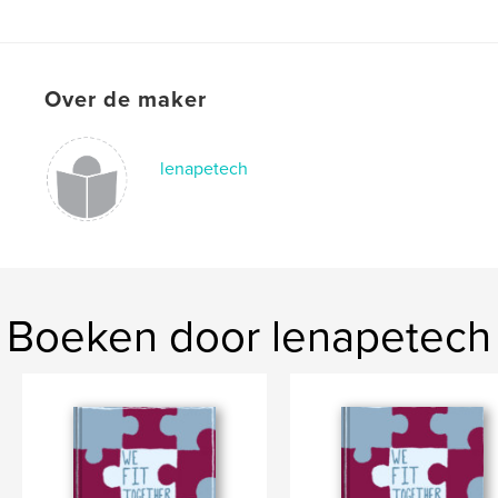
Taal
English
Trefwoorden
,
Over de maker
Lenape Yearbook 2026
Lenape Tech Yearbook 26
lenapetech
Boeken door lenapetech