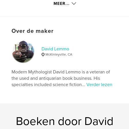
Aantal pagina's:
352
MEER...
ISBN
Hardcover, ImageWrap: 9798240539251
Datum publiceren:
mei 14, 2026
Over de maker
Taal
English
David Lemmo
McKinleyville, CA
Modern Mythologist David Lemmo is a veteran of
the used and antiquarian book business. His
specialties included science fiction...
Verder lezen
Boeken door David