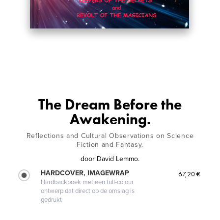
The Dream Before the
Awakening.
Reflections and Cultural Observations on Science
Fiction and Fantasy.
door
David Lemmo.
HARDCOVER, IMAGEWRAP
67,20 €
Hardbackboek met een full-colour
ontwerp dat direct op de omslag is
gedrukt