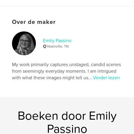
Datum publiceren:
mei 14, 2026
Taal
English
Over de maker
Trefwoorden
,
,
,
,
May
family
recipes
traditions
Emily Passino
strawberry
Nashville, TN
My work primarily captures unstaged, candid scenes
from seemingly everyday moments. I am intrigued
with what these images might tell us...
Verder lezen
Boeken door Emily
Passino