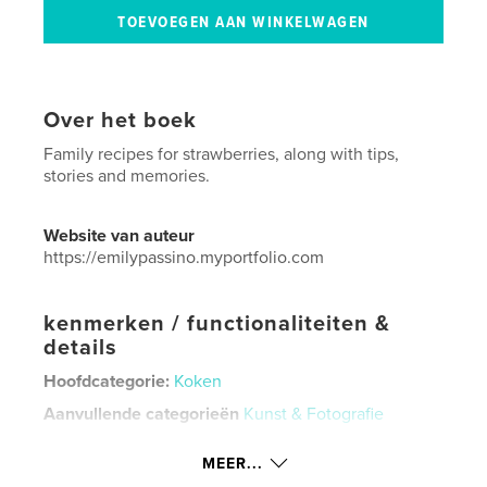
Over het boek
Family recipes for strawberries, along with tips,
stories and memories.
Website van auteur
https://emilypassino.myportfolio.com
kenmerken / functionaliteiten &
details
Hoofdcategorie:
Koken
Aanvullende categorieën
Kunst & Fotografie
Projectoptie:
US Letter, 22×28 cm
MEER...
Aantal pagina's:
20