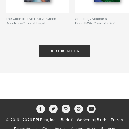
The Color of Love Is Olive Green
Anthology Volume 6
Door Nora Chrystal-Engel
Door JMSG Class of 2028
BEKIJK MEER
© 2016 - 2026 RPI Print, Inc.
Bedrijf
Werken bij Blurb
Prijzen
Privacybeleid
Cookiebeleid
Klantenservice
Sitemap