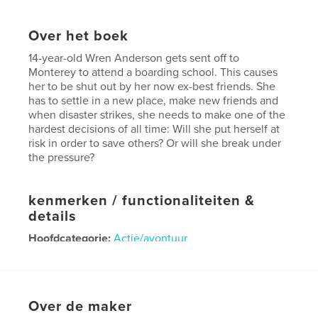
Over het boek
14-year-old Wren Anderson gets sent off to
Monterey to attend a boarding school. This causes
her to be shut out by her now ex-best friends. She
has to settle in a new place, make new friends and
when disaster strikes, she needs to make one of the
hardest decisions of all time: Will she put herself at
risk in order to save others? Or will she break under
the pressure?
kenmerken / functionaliteiten &
details
Hoofdcategorie:
Actie/avontuur
Projectoptie:
13×20 cm
Aantal pagina's:
84
ISBN
Over de maker
Paperback: 9798240538681