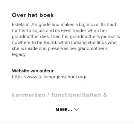
Over het boek
Estela in 7th grade and makes a big move. Its hard
for her to adjust and its even harder when her
grandmother dies. then her grandmother's journal is
nowhere to be found. when looking she finds who
she is inside and preserves her grandmother's
legacy
Website van auteur
https://www.juliamorganschool.org/
kenmerken / functionaliteiten &
details
MEER...
Hoofdcategorie:
Literatuur en fictie
Projectoptie:
13×20 cm
Aantal pagina's:
44