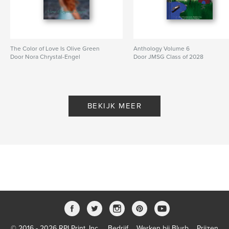
The Color of Love Is Olive Green
Anthology Volume 6
Door Nora Chrystal-Engel
Door JMSG Class of 2028
BEKIJK MEER
© 2016 - 2026 RPI Print, Inc.
Bedrijf
Werken bij Blurb
Prijzen