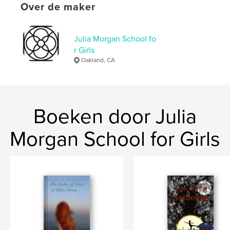
ISBN
Over de maker
Paperback: 9798240538650
Datum publiceren:
mei 14, 2026
Julia Morgan School fo
Taal
English
r Girls
Trefwoorden
Oakland, CA
,
,
,
realistic fiction
mystery
personality
locket
Boeken door Julia
Morgan School for Girls