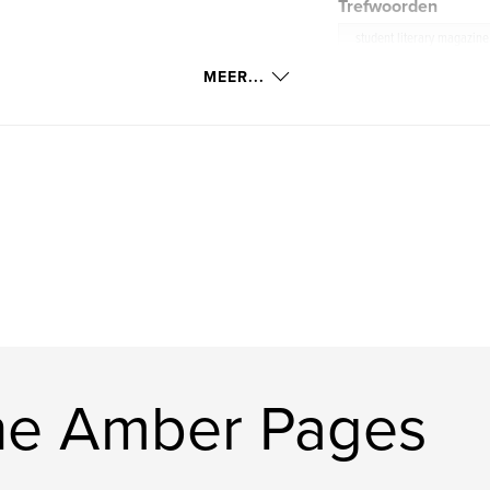
Trefwoorden
student literary magazine
MEER...
he Amber Pages