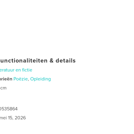
unctionaliteiten & details
teratuur en fictie
orieën
Poëzie
,
Opleiding
 cm
0
40535864
mei 15, 2026