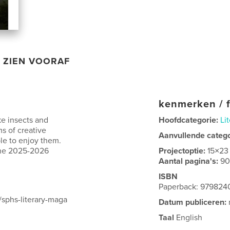
ZIEN VOORAF
kenmerken / f
ke insects and
Hoofdcategorie:
Li
s of creative
Aanvullende categ
ble to enjoy them.
 the 2025-2026
Projectoptie:
15×23
Aantal pagina's:
9
ISBN
Paperback: 97982
/sphs-literary-maga
Datum publiceren:
Taal
English