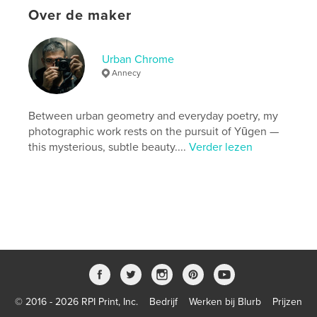
Kunstfotografie
Over de maker
Projectoptie:
US Letter, 22×28 cm
Aantal pagina's:
32
Datum publiceren:
mei 17, 2026
Urban Chrome
Annecy
Taal
English
Trefwoorden
Between urban geometry and everyday poetry, my
,
,
,
minimalism
cinematic
photography
photographic work rests on the pursuit of Yūgen —
this mysterious, subtle beauty....
Verder lezen
,
fineart
urban
© 2016 - 2026 RPI Print, Inc.
Bedrijf
Werken bij Blurb
Prijzen