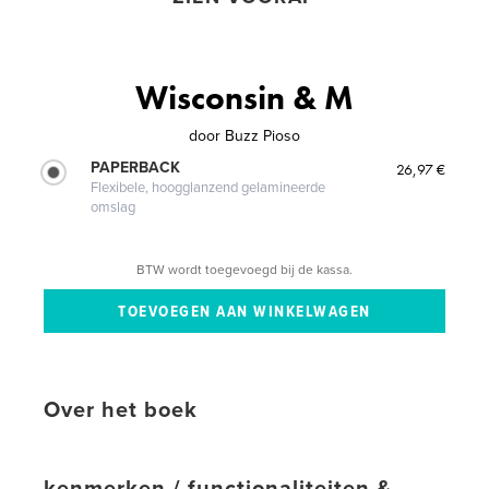
Wisconsin & M
door
Buzz Pioso
PAPERBACK
26,97 €
Flexibele, hoogglanzend gelamineerde
omslag
BTW wordt toegevoegd bij de kassa.
Over het boek
kenmerken / functionaliteiten &