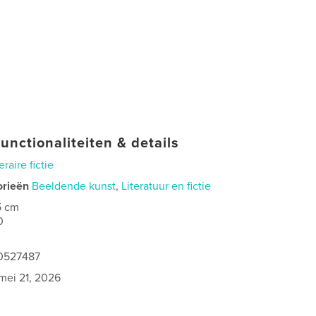
unctionaliteiten & details
eraire fictie
orieën
Beeldende kunst
,
Literatuur en fictie
5 cm
0
40527487
mei 21, 2026