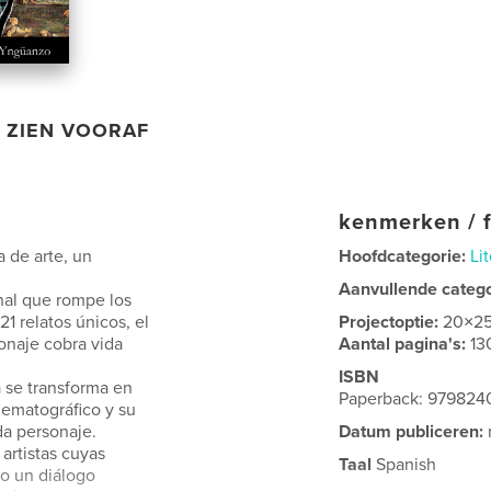
ZIEN VOORAF
kenmerken / f
 de arte, un
Hoofdcategorie:
Lit
Aanvullende categ
al que rompe los
 21 relatos únicos, el
Projectoptie:
20×2
onaje cobra vida
Aantal pagina's:
13
ISBN
a se transforma en
Paperback: 97982
nematográfico y su
da personaje.
Datum publiceren:
artistas cuyas
Taal
Spanish
do un diálogo