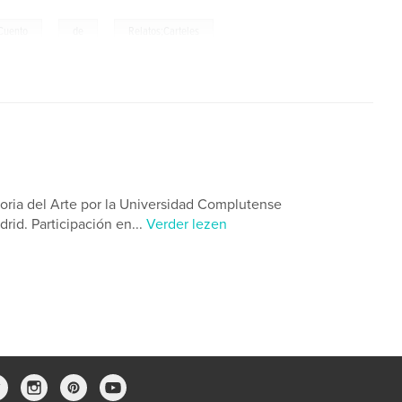
,
,
;Cuento
de
Relatos;Carteles
toria del Arte por la Universidad Complutense
rid. Participación en...
Verder lezen