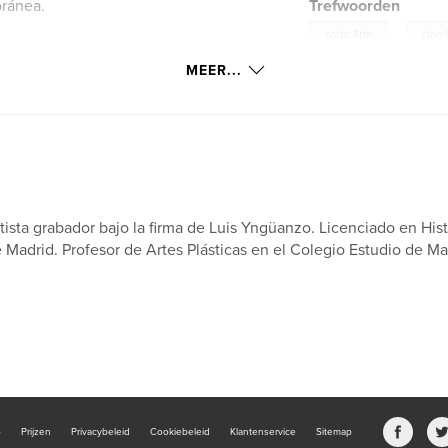
oránea.
Trefwoorden
,
corto;Arte
cine
MEER...
tista grabador bajo la firma de Luis Yngüanzo. Licenciado en His
 Madrid. Profesor de Artes Plásticas en el Colegio Estudio de Mad
b
Prijzen
Privacybeleid
Cookiebeleid
Klantenservice
Sitemap