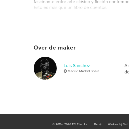
fascinante entre arte clásico y ficción contemp
Esto es más que un libro de cuentos.
Over de maker
Luis Sanchez
Ar
Madrid Madrid Spain
de
© 2016 - 2026 RPI Print, Inc.
Bedrijf
Werken bij Blur