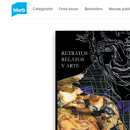
Categorieën
Onze keuze
Bestsellers
Nieuwe publi