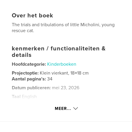
Over het boek
The trials and tribulations of little Micholini, young
rescue cat.
kenmerken / functionaliteiten &
details
Hoofdcategorie:
Kinderboeken
Projectoptie:
Klein vierkant, 18×18 cm
Aantal pagina's:
34
Datum publiceren:
mei 23, 2026
Taal
English
Trefwoorden
MEER...
Cats