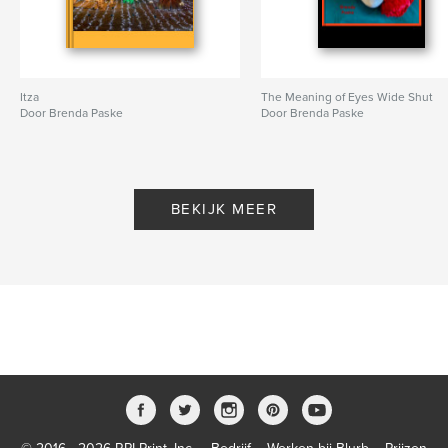
Itza
The Meaning of Eyes Wide Shut
Door Brenda Paske
Door Brenda Paske
BEKIJK MEER